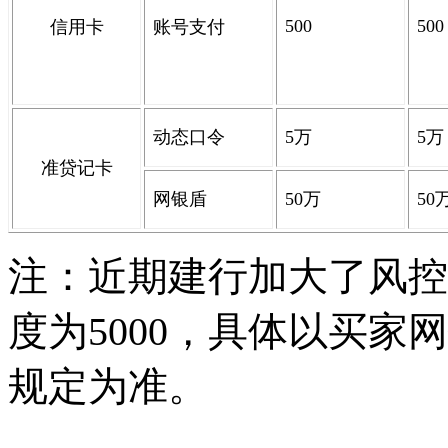
500
500
信用卡
账号支付
动态口令
5
万
5
万
准贷记卡
网银盾
50
万
50
注：近期建行加大了风控
度为
5000
，具体以买家网
规定为准。