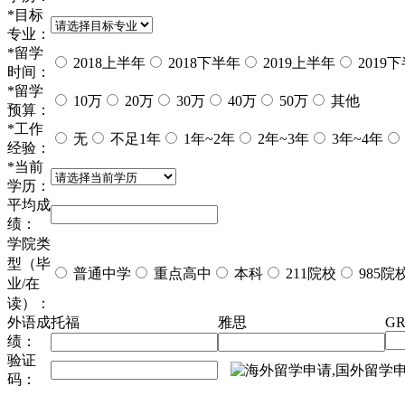
*
目标
专业：
*
留学
2018上半年
2018下半年
2019上半年
2019
时间：
*
留学
10万
20万
30万
40万
50万
其他
预算：
*
工作
无
不足1年
1年~2年
2年~3年
3年~4年
经验：
*
当前
学历：
平均成
绩：
学院类
型（毕
普通中学
重点高中
本科
211院校
985院
业/在
读）：
外语成
托福
雅思
GR
绩：
验证
码：