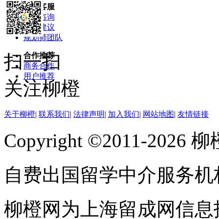
联系客服
问题咨询
投诉建议
规划师团队
扫一扫
合作推荐
商务合作
用户推荐
关注柳橙
关于柳橙
|
联系我们
|
法律声明
|
加入我们
|
网站地图
|
友情链接
Copyright ©2011-202
自费出国留学中介服务机
柳橙网为上海留成网信息