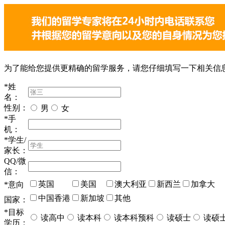
为了能给您提供更精确的留学服务，请您仔细填写一下相关信
*
姓
名：
性别：
男
女
*
手
机：
*
学生/
家长：
QQ/微
信：
英国
美国
澳大利亚
新西兰
加拿大
*
意向
中国香港
新加坡
其他
国家：
*
目标
读高中
读本科
读本科预科
读硕士
读硕
学历：