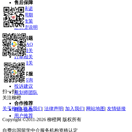
售后保障
服务承诺
服务周期
售后政策
退换货说明
常见问题
柳橙FAQ
产品相关
订单相关
支付相关
联系客服
问题咨询
投诉建议
扫一扫
规划师团队
关注柳橙
合作推荐
关于柳橙
|
联系我们
|
法律声明
|
加入我们
|
网站地图
|
友情链接
商务合作
用户推荐
Copyright ©2011-2026 柳橙网 版权所有
自费出国留学中介服务机构资格认定