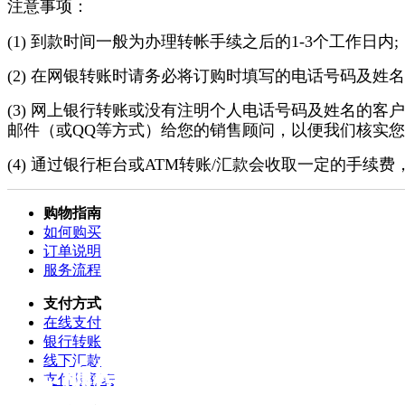
注意事项：
(1) 到款时间一般为办理转帐手续之后的
1-3
个工作日内;
(2)
在网银转账时请务必将订购时填写的电话号码及姓名
(3)
网上银行转账或没有注明个人电话号码及姓名的客户
邮件（或QQ等方式）给
您的销售顾问
，以便我们核实您
(4)
通过银行柜台或ATM转账
/
汇款会收取一定的手续费
购物指南
如何购买
订单说明
服务流程
支付方式
在线支付
银行转账
线下汇款
支付限额表