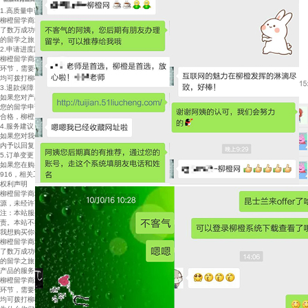
1.高质量申请，高服务保障
柳橙留学商城所有服务均由全球知名教育服务机构提供。这 些机构拥有数十年的行业服务经验，积累
了数万成功申请的 案例，且受到全球众多知名大学及院校的诚恳委托，为您全 力护航，助您开启美妙
的留学之旅。
2.申请进度跟踪，全程透明化
柳橙留学商城提供留学申请进度跟踪服务，将协助您实时查 看申请进展到哪个环节，接下来还有哪些
环节，需要做何准 备等。让您对留学申请更具自主权，更放心更有保障。您在 任何环节有任何疑问，
均可拨打柳橙留学商城官网客服 热线4008-900-916。
3.退款保障
如果您对产品的服务内容不满意，请直接致电柳橙留学商城 官方联系电话4008-900-916提出申诉。
您的留学申请服务细节将由柳橙留学商城评审委员会进行鉴 定。一旦评审委员会认定留学申请服务不
合格，柳橙留学商 城将承诺全额退款。
4.服务建议
如果您对我们的服务有任何的意见或建议，请发送邮件至 cs@51liucheng.com，我们将在最快的时间
内予以回复。
5.订单变更
如果您在购买后想更改或取消订单，请在服务正式开始前致 电柳橙留学商城官方联系电话4008-900-
916，相关工作人员 将会在了解具体情况后尽快帮助你更改或取消订单。
权利声明
柳橙留学商城上的所有商品信息、客户评价、商品咨询、网 友讨论等内容，是柳橙网重要的经营资
源，未经许可，禁止 非法转载使用。
注：本站服务及商品信息均来自于相关服务机构，其真实性 准确性和合法性由信息拥有者（机构）负
责。本站不提供任 何保证，并不承担任何法律责任。
我想购买你们的产品，但是不知道这个产品适不适合我？
柳橙留学商城所有服务均由全球知名教育服务机构提供。这 些机构拥有数十年的行业服务经验，积累
了数万成功申请的 案例，且受到全球众多知名大学及院校的诚恳委托，为您全 力护航，助您开启美妙
的留学之旅。
产品的服务对象是谁？
柳橙留学商城提供留学申请进度跟踪服务，将协助您实时查 看申请进展到哪个环节，接下来还有哪些
环节，需要做何准 备等。让您对留学申请更具自主权，更放心更有保障。您在 任何环节有任何疑问，
均可拨打柳橙留学商城官网客服 热线4008-900-916。