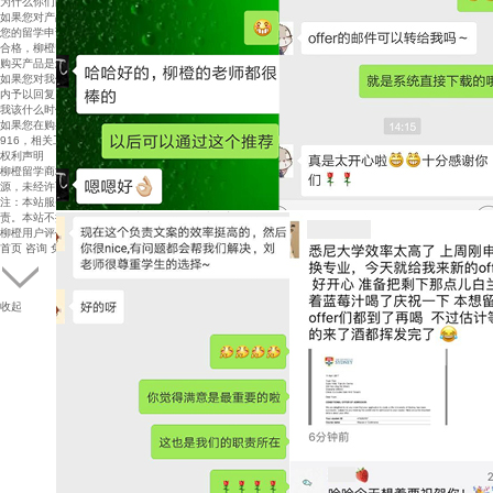
为什么你们的产品价格比传统的签证服务公司低呢？ 是不是后期还会要我补交其他费用呢？
如果您对产品的服务内容不满意，请直接致电柳橙留学商城 官方联系电话4008-900-916提出申诉。
您的留学申请服务细节将由柳橙留学商城评审委员会进行鉴 定。一旦评审委员会认定留学申请服务不
合格，柳橙留学商 城将承诺全额退款。
购买产品是怎样的形式，能确保我的消费权益么？
如果您对我们的服务有任何的意见或建议，请发送邮件至 cs@51liucheng.com，我们将在最快的时间
内予以回复。
我该什么时候购买服务？
如果您在购买后想更改或取消订单，请在服务正式开始前致 电柳橙留学商城官方联系电话4008-900-
916，相关工作人员 将会在了解具体情况后尽快帮助你更改或取消订单。
权利声明
柳橙留学商城上的所有商品信息、客户评价、商品咨询、网 友讨论等内容，是柳橙网重要的经营资
源，未经许可，禁止 非法转载使用。
注：本站服务及商品信息均来自于相关服务机构，其真实性 准确性和合法性由信息拥有者（机构）负
责。本站不提供任 何保证，并不承担任何法律责任。
柳橙用户评价( 46 )
首页
咨询
免费评估
留学商城
收起