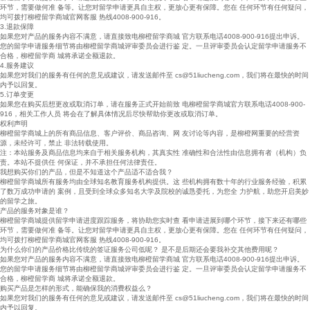
环节，需要做何准 备等。让您对留学申请更具自主权，更放心更有保障。您在 任何环节有任何疑问，
均可拨打柳橙留学商城官网客服 热线4008-900-916。
3.退款保障
如果您对产品的服务内容不满意，请直接致电柳橙留学商城 官方联系电话4008-900-916提出申诉。
您的留学申请服务细节将由柳橙留学商城评审委员会进行鉴 定。一旦评审委员会认定留学申请服务不
合格，柳橙留学商 城将承诺全额退款。
4.服务建议
如果您对我们的服务有任何的意见或建议，请发送邮件至 cs@51liucheng.com，我们将在最快的时间
内予以回复。
5.订单变更
如果您在购买后想更改或取消订单，请在服务正式开始前致 电柳橙留学商城官方联系电话4008-900-
916，相关工作人员 将会在了解具体情况后尽快帮助你更改或取消订单。
权利声明
柳橙留学商城上的所有商品信息、客户评价、商品咨询、网 友讨论等内容，是柳橙网重要的经营资
源，未经许可，禁止 非法转载使用。
注：本站服务及商品信息均来自于相关服务机构，其真实性 准确性和合法性由信息拥有者（机构）负
责。本站不提供任 何保证，并不承担任何法律责任。
我想购买你们的产品，但是不知道这个产品适不适合我？
柳橙留学商城所有服务均由全球知名教育服务机构提供。这 些机构拥有数十年的行业服务经验，积累
了数万成功申请的 案例，且受到全球众多知名大学及院校的诚恳委托，为您全 力护航，助您开启美妙
的留学之旅。
产品的服务对象是谁？
柳橙留学商城提供留学申请进度跟踪服务，将协助您实时查 看申请进展到哪个环节，接下来还有哪些
环节，需要做何准 备等。让您对留学申请更具自主权，更放心更有保障。您在 任何环节有任何疑问，
均可拨打柳橙留学商城官网客服 热线4008-900-916。
为什么你们的产品价格比传统的签证服务公司低呢？ 是不是后期还会要我补交其他费用呢？
如果您对产品的服务内容不满意，请直接致电柳橙留学商城 官方联系电话4008-900-916提出申诉。
您的留学申请服务细节将由柳橙留学商城评审委员会进行鉴 定。一旦评审委员会认定留学申请服务不
合格，柳橙留学商 城将承诺全额退款。
购买产品是怎样的形式，能确保我的消费权益么？
如果您对我们的服务有任何的意见或建议，请发送邮件至 cs@51liucheng.com，我们将在最快的时间
内予以回复。