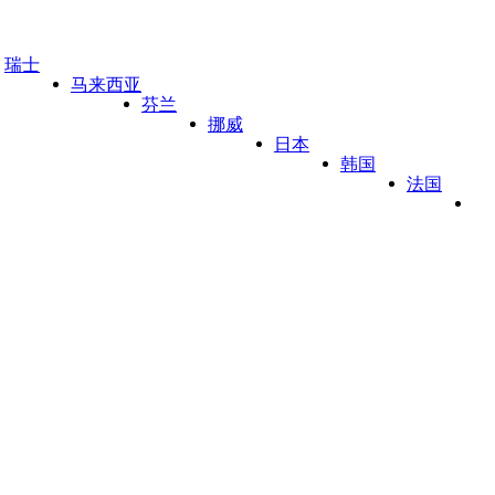
瑞士
马来西亚
芬兰
挪威
日本
韩国
法国