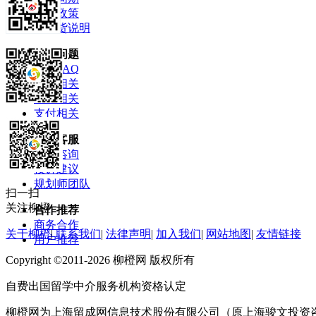
售后政策
退换货说明
常见问题
柳橙FAQ
产品相关
订单相关
支付相关
联系客服
问题咨询
投诉建议
规划师团队
扫一扫
关注柳橙
合作推荐
商务合作
关于柳橙
|
联系我们
|
法律声明
|
加入我们
|
网站地图
|
友情链接
用户推荐
Copyright ©2011-2026 柳橙网 版权所有
自费出国留学中介服务机构资格认定
柳橙网为上海留成网信息技术股份有限公司（原上海骏文投资