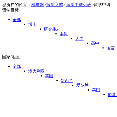
您所在的位置：
柳橙网
>
留学商城
>
留学申请列表
>
留学申请
留学目标：
全部
博士
研究生
x
本科
大专
高中
语言
国家/地区：
全部
澳大利亚
英国
新西兰
爱尔兰
美国
加拿