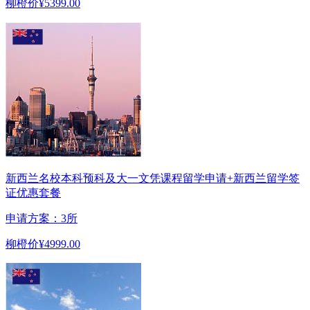
柳橙价
¥5399.00
新西兰名校本科预科及大一文凭课程留学申请+新西兰留学签
证优惠套餐
申请方案：3所
柳橙价
¥4999.00