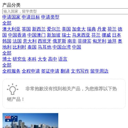
产品分类
申请国家
申请目标
申请类型
全部
澳大利亚
英国
新西兰
爱尔兰
美国
加拿大
瑞典
丹麦
荷兰
德
国
中国香港
中国澳门
新加坡
瑞士
马来西亚
芬兰
挪威
日本
韩国
法国
意大利
西班牙
俄罗斯
南非
菲律宾
匈牙利
迪拜
奥
地利
比利时
泰国
马耳他
中国台湾
中国
全部
博士
研究生
本科
大专
高中
语言
全部
全程服务
全程申请
签证申请
翻译
文书写作
留学周边
非常抱歉没有找到相关产品，为您推荐以下热
销产品！