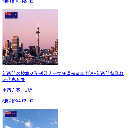
柳橙价
¥5399.00
新西兰名校本科预科及大一文凭课程留学申请+新西兰留学签
证优惠套餐
申请方案：3所
柳橙价
¥4999.00