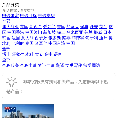
产品分类
申请国家
申请目标
申请类型
全部
澳大利亚
英国
新西兰
爱尔兰
美国
加拿大
瑞典
丹麦
荷兰
德
国
中国香港
中国澳门
新加坡
瑞士
马来西亚
芬兰
挪威
日本
韩国
法国
意大利
西班牙
俄罗斯
南非
菲律宾
匈牙利
迪拜
奥
地利
比利时
泰国
马耳他
中国台湾
中国
全部
博士
研究生
本科
大专
高中
语言
全部
全程服务
全程申请
签证申请
翻译
文书写作
留学周边
非常抱歉没有找到相关产品，为您推荐以下热
销产品！