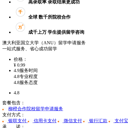
高录取率
录取结果更成功
全球
数千所院校合作
成千上万
学生提供留学咨询
澳大利亚国立大学（ANU）留学申请服务
一站式服务、省心成功留学
价格：
¥
0.99
4.9
服务时间
4.8
专业程度
4.8
服务态度
4.8
套餐包含：
柳橙合作院校留学申请服务
支付方式：
银联支付
信用卡支付
微信支付
银行汇款
支付
承 诺：