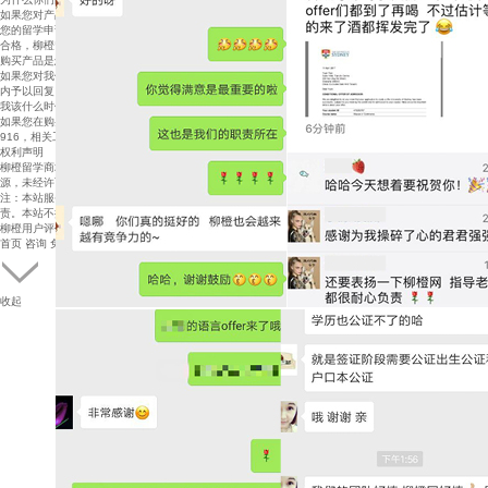
如果您对产品的服务内容不满意，请直接致电柳橙留学商城 官方联系电话4008-900-916提出申诉。
您的留学申请服务细节将由柳橙留学商城评审委员会进行鉴 定。一旦评审委员会认定留学申请服务不
合格，柳橙留学商 城将承诺全额退款。
购买产品是怎样的形式，能确保我的消费权益么？
如果您对我们的服务有任何的意见或建议，请发送邮件至 cs@51liucheng.com，我们将在最快的时间
内予以回复。
我该什么时候购买服务？
如果您在购买后想更改或取消订单，请在服务正式开始前致 电柳橙留学商城官方联系电话4008-900-
916，相关工作人员 将会在了解具体情况后尽快帮助你更改或取消订单。
权利声明
柳橙留学商城上的所有商品信息、客户评价、商品咨询、网 友讨论等内容，是柳橙网重要的经营资
源，未经许可，禁止 非法转载使用。
注：本站服务及商品信息均来自于相关服务机构，其真实性 准确性和合法性由信息拥有者（机构）负
责。本站不提供任 何保证，并不承担任何法律责任。
柳橙用户评价( 12 )
首页
咨询
免费评估
留学商城
收起