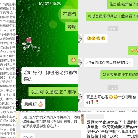
1.高质量申请，高服务保障
柳橙留学商城所有服务均由全球知名教育服务机构提供。这 些机构拥有数十年的行业服务经验，积累
了数万成功申请的 案例，且受到全球众多知名大学及院校的诚恳委托，为您全 力护航，助您开启美妙
的留学之旅。
2.申请进度跟踪，全程透明化
柳橙留学商城提供留学申请进度跟踪服务，将协助您实时查 看申请进展到哪个环节，接下来还有哪些
环节，需要做何准 备等。让您对留学申请更具自主权，更放心更有保障。您在 任何环节有任何疑问，
均可拨打柳橙留学商城官网客服 热线4008-900-916。
3.退款保障
如果您对产品的服务内容不满意，请直接致电柳橙留学商城 官方联系电话4008-900-916提出申诉。
您的留学申请服务细节将由柳橙留学商城评审委员会进行鉴 定。一旦评审委员会认定留学申请服务不
合格，柳橙留学商 城将承诺全额退款。
4.服务建议
如果您对我们的服务有任何的意见或建议，请发送邮件至 cs@51liucheng.com，我们将在最快的时间
内予以回复。
5.订单变更
如果您在购买后想更改或取消订单，请在服务正式开始前致 电柳橙留学商城官方联系电话4008-900-
916，相关工作人员 将会在了解具体情况后尽快帮助你更改或取消订单。
权利声明
柳橙留学商城上的所有商品信息、客户评价、商品咨询、网 友讨论等内容，是柳橙网重要的经营资
源，未经许可，禁止 非法转载使用。
注：本站服务及商品信息均来自于相关服务机构，其真实性 准确性和合法性由信息拥有者（机构）负
责。本站不提供任 何保证，并不承担任何法律责任。
我想购买你们的产品，但是不知道这个产品适不适合我？
柳橙留学商城所有服务均由全球知名教育服务机构提供。这 些机构拥有数十年的行业服务经验，积累
了数万成功申请的 案例，且受到全球众多知名大学及院校的诚恳委托，为您全 力护航，助您开启美妙
的留学之旅。
产品的服务对象是谁？
柳橙留学商城提供留学申请进度跟踪服务，将协助您实时查 看申请进展到哪个环节，接下来还有哪些
环节，需要做何准 备等。让您对留学申请更具自主权，更放心更有保障。您在 任何环节有任何疑问，
均可拨打柳橙留学商城官网客服 热线4008-900-916。
为什么你们的产品价格比传统的签证服务公司低呢？ 是不是后期还会要我补交其他费用呢？