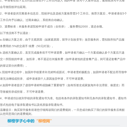
1、申请者在拍下宝贝付款后请在
5个工作日内
进入"我的申请"填写个人基本信息，逾期或填写不完整
会导致院校评估延期。
2、申请者提供完整基本信息后，院校评估及选校方案推荐需3个工作日。推荐方案后，申请者请在
5个
工作日
内予以确认。过期未确认，系统将自动确认。
3、退费标准：
本服务承诺院校申请不成功（全拒录），服务费扣2000，退还余额。
以下情况将不予以退款：
a.在确认方案之前，由于主观原因（如家庭原因，留学计划改变等）放弃服务的，需扣除所拍产品服
务费用的 5%的交易手 续费（50元封顶）。
b.选校方案确认后，直至完成服务前不可申请退费，如申请者只确认一个方案或确认多个方案后只递
交一所院校的申请， 如拒录，将不退还任何服务费（如申请者拍的是套餐产品，则可退还套餐产品中
的签证部分的费用）。
c.院校申请过程中，如国外学校要求补充材料或面试，申请者需积极配合，如因申请者不配合而导致申
请无法继续或拒录、 或申请者因个人原因放弃申请，不可申请退费。
d.如因申请者提供了虚假申请材料或隐瞒了重要细节（如有拒签史或家族海外非法滞留、偷渡史）而
导致被拒录或拒签， 不可申请退费。
4、申请成功以收到学校的录取通知书为准。包括有条件的录取通知书和无条件的录取通知书，通知书
形式包括电子版录取通知书以及纸质版录取通知书。
温馨提示：购买留学服务前请您仔细阅读我们的退费规则，一旦您成功购买了我们的留学服务后将默
认您同意我们的退费规则。