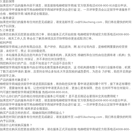
3.退款保障
如果您对产品的服务内容不满意，请直接致电柳橙留学商城 官方联系电话4008-900-916提出申诉。
您的留学申请服务细节将由柳橙留学商城评审委员会进行鉴 定。一旦评审委员会认定留学申请服务不
合格，柳橙留学商 城将承诺全额退款。
4.服务建议
如果您对我们的服务有任何的意见或建议，请发送邮件至 cs@51liucheng.com，我们将在最快的时间
内予以回复。
5.订单变更
如果您在购买后想更改或取消订单，请在服务正式开始前致 电柳橙留学商城官方联系电话4008-900-
916，相关工作人员 将会在了解具体情况后尽快帮助你更改或取消订单。
权利声明
柳橙留学商城上的所有商品信息、客户评价、商品咨询、网 友讨论等内容，是柳橙网重要的经营资
源，未经许可，禁止 非法转载使用。
注：本站服务及商品信息均来自于相关服务机构，其真实性 准确性和合法性由信息拥有者（机构）负
责。本站不提供任 何保证，并不承担任何法律责任。
我想购买你们的产品，但是不知道这个产品适不适合我？
柳橙留学商城所有服务均由全球知名教育服务机构提供。这 些机构拥有数十年的行业服务经验，积累
了数万成功申请的 案例，且受到全球众多知名大学及院校的诚恳委托，为您全 力护航，助您开启美妙
的留学之旅。
产品的服务对象是谁？
柳橙留学商城提供留学申请进度跟踪服务，将协助您实时查 看申请进展到哪个环节，接下来还有哪些
环节，需要做何准 备等。让您对留学申请更具自主权，更放心更有保障。您在 任何环节有任何疑问，
均可拨打柳橙留学商城官网客服 热线4008-900-916。
为什么你们的产品价格比传统的签证服务公司低呢？ 是不是后期还会要我补交其他费用呢？
如果您对产品的服务内容不满意，请直接致电柳橙留学商城 官方联系电话4008-900-916提出申诉。
您的留学申请服务细节将由柳橙留学商城评审委员会进行鉴 定。一旦评审委员会认定留学申请服务不
合格，柳橙留学商 城将承诺全额退款。
购买产品是怎样的形式，能确保我的消费权益么？
如果您对我们的服务有任何的意见或建议，请发送邮件至 cs@51liucheng.com，我们将在最快的时间
内予以回复。
我该什么时候购买服务？
如果您在购买后想更改或取消订单，请在服务正式开始前致 电柳橙留学商城官方联系电话4008-900-