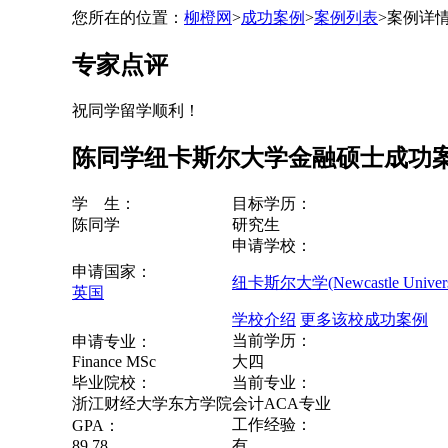
您所在的位置：
柳橙网
>
成功案例
>
案例列表
>
案例详
专家点评
祝同学留学顺利！
陈同学纽卡斯尔大学金融硕士成功
学 生：
目标学历：
陈同学
研究生
申请学校：
申请国家：
纽卡斯尔大学(Newcastle Univers
英国
学校介绍
更多该校成功案例
当前学历：
申请专业：
Finance MSc
大四
毕业院校：
当前专业：
浙江财经大学东方学院
会计ACA专业
工作经验：
GPA：
89.78
有