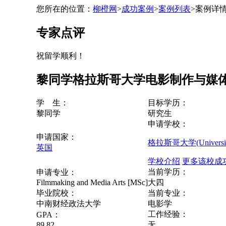
您所在的位置：
柳橙网
>
成功案例
>
案例列表
>
案例详
专家点评
祝留学顺利！
黎同学格拉斯哥大学电影制作与媒
学 生：
目标学历：
黎同学
研究生
申请学校：
申请国家：
格拉斯哥大学(University
英国
学校介绍
更多该校成
当前学历：
申请专业：
Filmmaking and Media Arts [MSc]
大四
毕业院校：
当前专业：
中南财经政法大学
电影学
工作经验：
GPA：
89.82
无